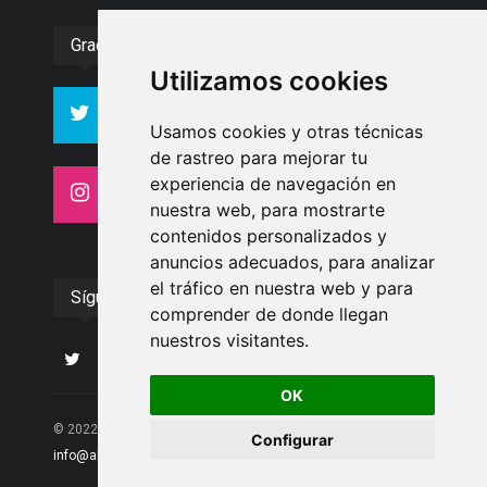
Gracias :)
Utilizamos cookies
994
10606
Seguidores
Seguidores
Usamos cookies y otras técnicas
de rastreo para mejorar tu
experiencia de navegación en
4413
26
Seguidores
Seguidores
nuestra web, para mostrarte
contenidos personalizados y
anuncios adecuados, para analizar
el tráfico en nuestra web y para
Síguenos
comprender de donde llegan
nuestros visitantes.
OK
© 2022 Albolote Información | 958 468 669 | Email:
Configurar
info@alboloteinformacion.com
|. Powered by
Palabrea
.