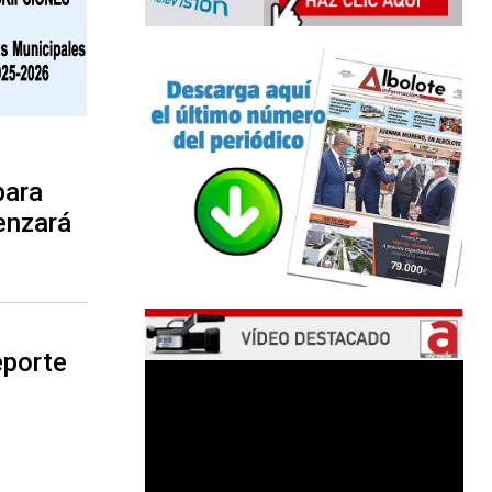
para
enzará
eporte