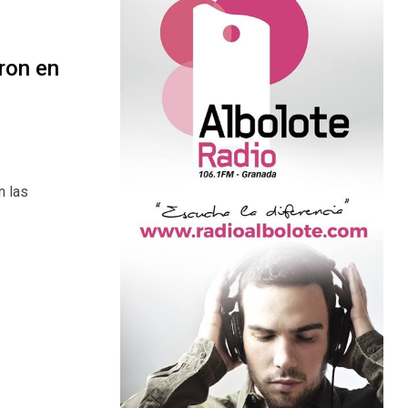
ron en
n las