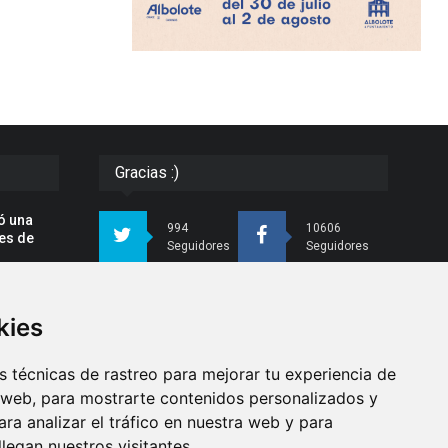
Gracias :)
dó una
994
10606
nes de
Seguidores
Seguidores
4413
26
Seguidores
Seguidores
kies
ias e
 técnicas de rastreo para mejorar tu experiencia de
 web, para mostrarte contenidos personalizados y
Síguenos
ra analizar el tráfico en nuestra web y para
do con
egan nuestros visitantes.