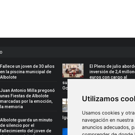
to
Fallece un joven de 30 años
El Pleno de julio abor
en la piscina municipal de
inversión de 2,4 millo
Albolote
euros con cargo al
superávit y la ampliación del Centro
Ocupacional
Juan Antonio Milla pregonó
unas Fiestas de Albolote
Utilizamos coo
marcadas por la emoción,
Marta Nievas, nueva
y la memoria
delegada territorial de
Inclusión Social, Famil
Usamos cookies y otras
Igualdad de la Junta en Granada
navegación en nuestra
Albolote guarda un minuto
de silencio por el
anuncios adecuados, pa
fallecimiento del joven de
Rafael Cano, convoca
comprender de donde ll