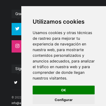
Gracias :)
Utilizamos cookies
994
10606
Seguidores
Seguidores
Usamos cookies y otras técnicas
de rastreo para mejorar tu
experiencia de navegación en
4413
26
Seguidores
Seguidores
nuestra web, para mostrarte
contenidos personalizados y
anuncios adecuados, para analizar
el tráfico en nuestra web y para
Síguenos
comprender de donde llegan
nuestros visitantes.
OK
© 2022 Albolote Información | 958 468 669 | Email:
Configurar
info@alboloteinformacion.com
|. Powered by
Palabrea
.