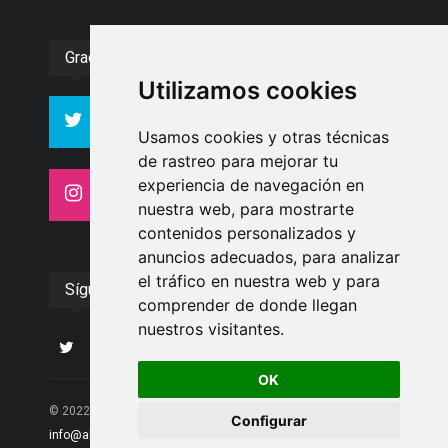
Gracias :)
Utilizamos cookies
994
10606
Seguidores
Seguidores
Usamos cookies y otras técnicas
de rastreo para mejorar tu
experiencia de navegación en
4413
26
Seguidores
Seguidores
nuestra web, para mostrarte
contenidos personalizados y
anuncios adecuados, para analizar
el tráfico en nuestra web y para
Síguenos
comprender de donde llegan
nuestros visitantes.
OK
© 2022 Albolote Información | 958 468 669 | Email:
Configurar
info@alboloteinformacion.com
|. Powered by
Palabrea
.