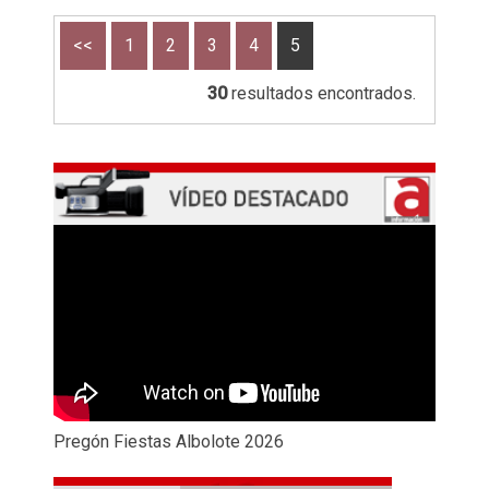
<<
1
2
3
4
5
30
resultados encontrados.
Pregón Fiestas Albolote 2026