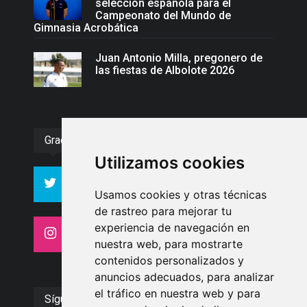
selección española para el
Campeonato del Mundo de
Gimnasia Acrobática
Juan Antonio Milla, pregonero de
las fiestas de Albolote 2026
Gracias :)
Utilizamos cookies
994
10606
Seguidores
Seguidores
Usamos cookies y otras técnicas
de rastreo para mejorar tu
experiencia de navegación en
4413
26
Seguidores
Seguidores
nuestra web, para mostrarte
contenidos personalizados y
anuncios adecuados, para analizar
el tráfico en nuestra web y para
Síguenos