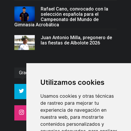
Rafael Cano, convocado con la
selección española para el
Campeonato del Mundo de
Gimnasia Acrobática
Juan Antonio Milla, pregonero de
las fiestas de Albolote 2026
Gracias :)
Utilizamos cookies
994
10606
Seguidores
Seguidores
Usamos cookies y otras técnicas
de rastreo para mejorar tu
experiencia de navegación en
4413
26
Seguidores
Seguidores
nuestra web, para mostrarte
contenidos personalizados y