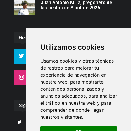
Juan Antonio Milla, pregonero de
las fiestas de Albolote 2026
Gracias :)
Utilizamos cookies
994
10606
Seguidores
Seguidores
Usamos cookies y otras técnicas
de rastreo para mejorar tu
experiencia de navegación en
4413
26
Seguidores
Seguidores
nuestra web, para mostrarte
contenidos personalizados y
anuncios adecuados, para analizar
el tráfico en nuestra web y para
Síguenos
comprender de donde llegan
nuestros visitantes.