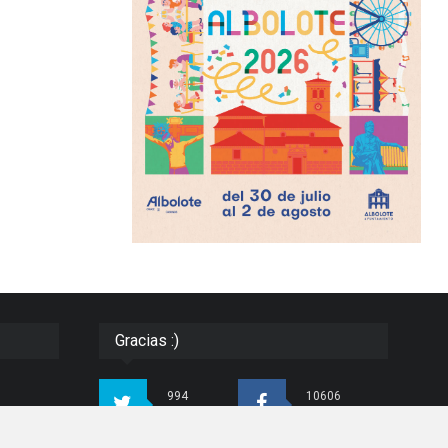
Gracias :)
994
10606
Seguidores
Seguidores
ias e