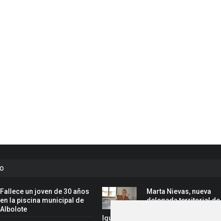
to
Fallece un joven de 30 años
Marta Nievas, nueva
en la piscina municipal de
delegada territorial de
Albolote
Inclusión Social, Famil
Igualdad de la Junta en Granada