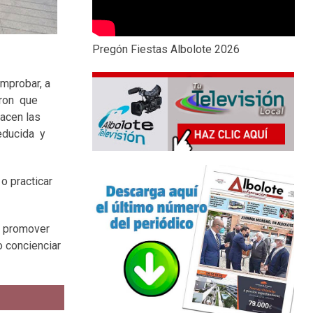
Pregón Fiestas Albolote 2026
omprobar, a
eron que
hacen las
reducida y
o practicar
s promover
o concienciar