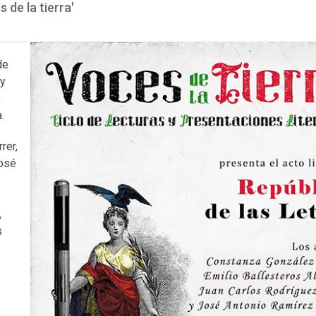
 de la tierra'
de
 y
,
.
rer,
José
,
s