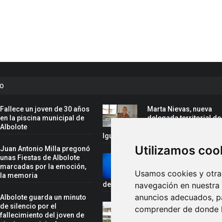
to
Fallece un joven de 30 años
Marta Nievas, nueva
en la piscina municipal de
delegada territorial de
Albolote
Inclusión Social, Famil
Igualdad de la Junta en Granada
Utilizamos coo
Juan Antonio Milla pregonó
unas Fiestas de Albolote
Rafael Cano, convoca
marcadas por la emoción,
la selección española 
Usamos cookies y otras
y la memoria
el Campeonato del Mu
de Gimnasia Acrobática
navegación en nuestra
anuncios adecuados, pa
Albolote guarda un minuto
de silencio por el
Juan Antonio Milla,
comprender de donde ll
fallecimiento del joven de
pregonero de las fiest