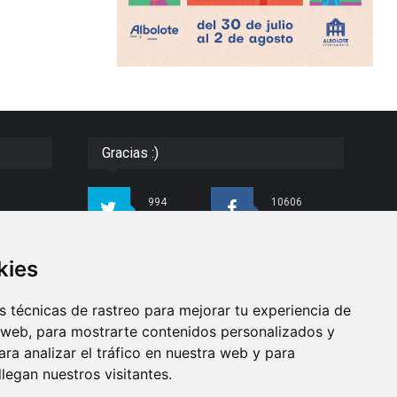
Gracias :)
994
10606
Seguidores
Seguidores
ias e
kies
4413
26
do con
Seguidores
Seguidores
para
 técnicas de rastreo para mejorar tu experiencia de
ndo
 web, para mostrarte contenidos personalizados y
ra analizar el tráfico en nuestra web y para
Síguenos
egan nuestros visitantes.
as de