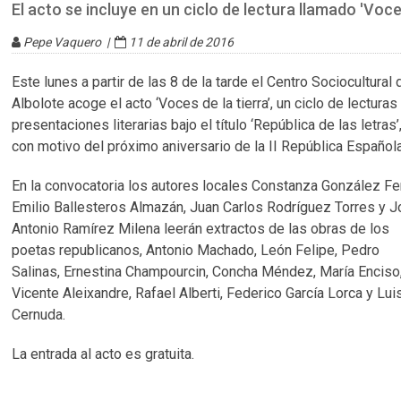
El acto se incluye en un ciclo de lectura llamado 'Voces
Pepe Vaquero |
11 de abril de 2016
Este lunes a partir de las 8 de la tarde el Centro Sociocultural 
Albolote acoge el acto ‘Voces de la tierra’, un ciclo de lecturas
presentaciones literarias bajo el título ‘República de las letras’
con motivo del próximo aniversario de la II República Española
En la convocatoria los autores locales Constanza González Fer
Emilio Ballesteros Almazán, Juan Carlos Rodríguez Torres y 
Antonio Ramírez Milena leerán extractos de las obras de los
poetas republicanos, Antonio Machado, León Felipe, Pedro
Salinas, Ernestina Champourcin, Concha Méndez, María Enciso
Vicente Aleixandre, Rafael Alberti, Federico García Lorca y Lui
Cernuda.
La entrada al acto es gratuita.