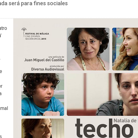
rada será para fines sociales
atro
’
.
re
er
a
 mal
s