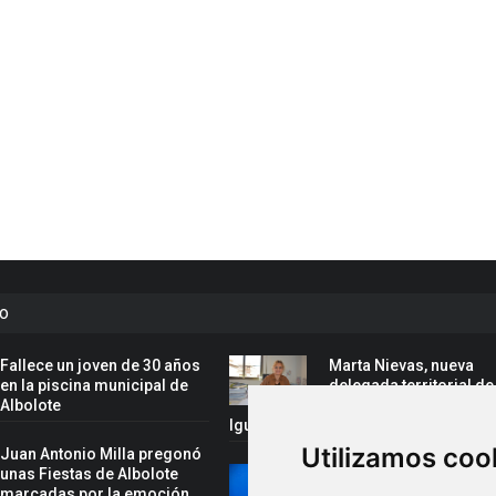
to
Fallece un joven de 30 años
Marta Nievas, nueva
en la piscina municipal de
delegada territorial de
Albolote
Inclusión Social, Famil
Igualdad de la Junta en Granada
Utilizamos coo
Juan Antonio Milla pregonó
unas Fiestas de Albolote
Rafael Cano, convoca
marcadas por la emoción,
la selección española 