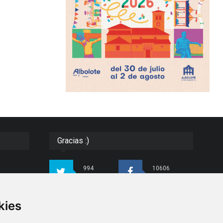
Gracias :)
994
10606
Seguidores
Seguidores
ias e
kies
4413
26
do con
Seguidores
Seguidores
para