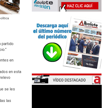
olítica
n partido
io.”
entes en
cados en esta
 relevo
ue se les
das las