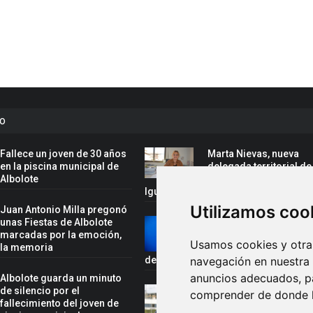
to
Fallece un joven de 30 años
Marta Nievas, nueva
en la piscina municipal de
delegada territorial de
Albolote
Inclusión Social, Famil
Igualdad de la Junta en Granada
Utilizamos coo
Juan Antonio Milla pregonó
unas Fiestas de Albolote
Rafael Cano, convoca
marcadas por la emoción,
la selección española 
Usamos cookies y otras
y la memoria
el Campeonato del Mu
de Gimnasia Acrobática
navegación en nuestra
anuncios adecuados, pa
Albolote guarda un minuto
de silencio por el
Juan Antonio Milla,
comprender de donde ll
fallecimiento del joven de
pregonero de las fiest