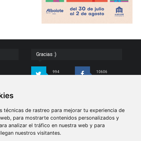
Gracias :)
994
10606
Seguidores
Seguidores
ias e
kies
4413
26
do con
Seguidores
Seguidores
para
 técnicas de rastreo para mejorar tu experiencia de
ndo
 web, para mostrarte contenidos personalizados y
ra analizar el tráfico en nuestra web y para
Síguenos
egan nuestros visitantes.
as de