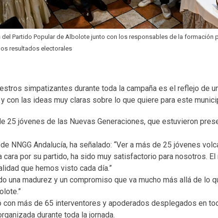
s del Partido Popular de Albolote junto con los responsables de la formación p
los resultados electorales
estros simpatizantes durante toda la campaña es el reflejo de u
 con las ideas muy claras sobre lo que quiere para este municip
 de 25 jóvenes de las Nuevas Generaciones, que estuvieron pres
l de NNGG Andalucía, ha señalado: “Ver a más de 25 jóvenes vol
cara por su partido, ha sido muy satisfactorio para nosotros. El
alidad que hemos visto cada día.”
do una madurez y un compromiso que va mucho más allá de lo q
olote.”
ntó con más de 65 interventores y apoderados desplegados en to
rganizada durante toda la jornada.