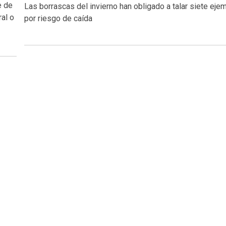
e de
Las borrascas del invierno han obligado a talar siete eje
al o
por riesgo de caída