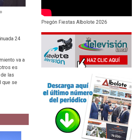
io
Pregón Fiestas Albolote 2026
tinuada 24
amiento va a
sotros es
 de las
l que se