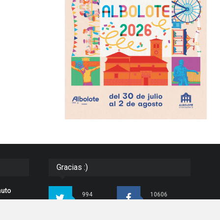
Gracias :)
nuto
994
10606
Seguidores
Seguidores
 de