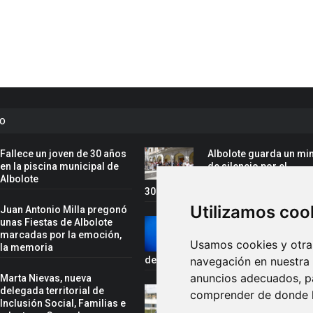
to
Fallece un joven de 30 años
Albolote guarda un mi
en la piscina municipal de
de silencio por el
Albolote
fallecimiento del joven
30 años en la piscina municipal
Utilizamos coo
Juan Antonio Milla pregonó
unas Fiestas de Albolote
Rafael Cano, convoca
marcadas por la emoción,
la selección española 
Usamos cookies y otras
y la memoria
el Campeonato del Mu
de Gimnasia Acrobática
navegación en nuestra
anuncios adecuados, pa
Marta Nievas, nueva
delegada territorial de
Juan Antonio Milla,
comprender de donde ll
Inclusión Social, Familias e
pregonero de las fiest