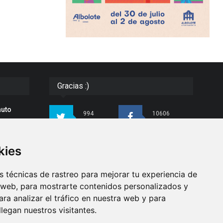
Gracias :)
nuto
994
10606
Seguidores
Seguidores
 de
kies
4413
26
do con
Seguidores
Seguidores
para
 técnicas de rastreo para mejorar tu experiencia de
ndo
 web, para mostrarte contenidos personalizados y
ra analizar el tráfico en nuestra web y para
Síguenos
egan nuestros visitantes.
as de