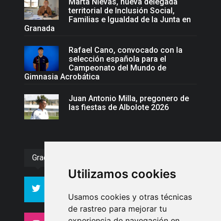
Marta Nievas, nueva delegada
territorial de Inclusión Social,
Familias e Igualdad de la Junta en
Granada
Rafael Cano, convocado con la
selección española para el
Campeonato del Mundo de
Gimnasia Acrobática
Juan Antonio Milla, pregonero de
las fiestas de Albolote 2026
Gracias :)
Utilizamos cookies
994
10606
Seguidores
Seguidores
Usamos cookies y otras técnicas
de rastreo para mejorar tu
experiencia de navegación en