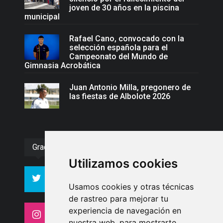
joven de 30 años en la piscina
municipal
Rafael Cano, convocado con la
selección española para el
Campeonato del Mundo de
Gimnasia Acrobática
Juan Antonio Milla, pregonero de
las fiestas de Albolote 2026
Gracias :)
Utilizamos cookies
994
10606
Seguidores
Seguidores
Usamos cookies y otras técnicas
de rastreo para mejorar tu
experiencia de navegación en
4413
26
Seguidores
Seguidores
nuestra web, para mostrarte