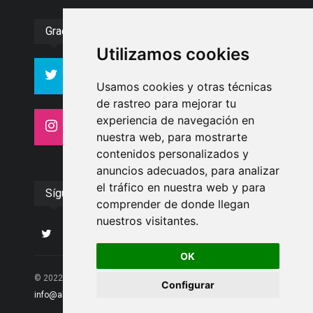
Gracias :)
Utilizamos cookies
994
10606
Seguidores
Seguidores
Usamos cookies y otras técnicas
de rastreo para mejorar tu
experiencia de navegación en
4413
26
Seguidores
Seguidores
nuestra web, para mostrarte
contenidos personalizados y
anuncios adecuados, para analizar
el tráfico en nuestra web y para
Síguenos
comprender de donde llegan
nuestros visitantes.
OK
© 2022 Albolote Información | 958 468 669 | Email:
Configurar
info@alboloteinformacion.com
|. Powered by
Palabrea
.