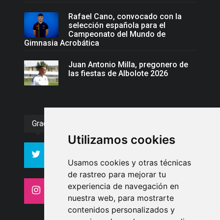
Rafael Cano, convocado con la
selección española para el
Campeonato del Mundo de
Gimnasia Acrobática
Juan Antonio Milla, pregonero de
las fiestas de Albolote 2026
Gracias :)
Utilizamos cookies
994
10606
Seguidores
Seguidores
Usamos cookies y otras técnicas
de rastreo para mejorar tu
experiencia de navegación en
4413
26
Seguidores
Seguidores
nuestra web, para mostrarte
contenidos personalizados y