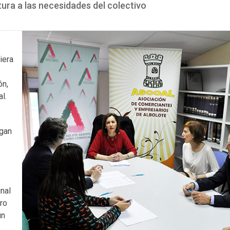
tura a las necesidades del colectivo
iera
ón,
l.
ngan
nal
uro
un