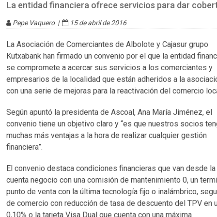
La entidad financiera ofrece servicios para dar cober
Pepe Vaquero |
15 de abril de 2016
La Asociación de Comerciantes de Albolote y Cajasur grupo
Kutxabank han firmado un convenio por el que la entidad financ
se compromete a acercar sus servicios a los comerciantes y
empresarios de la localidad que están adheridos a la asociaci
con una serie de mejoras para la reactivación del comercio loca
Según apuntó la presidenta de Ascoal, Ana María Jiménez, el
convenio tiene un objetivo claro y “es que nuestros socios te
muchas más ventajas a la hora de realizar cualquier gestión
financiera”.
El convenio destaca condiciones financieras que van desde la
cuenta negocio con una comisión de mantenimiento 0, un termi
punto de venta con la última tecnología fijo o inalámbrico, seg
de comercio con reducción de tasa de descuento del TPV en 
0,10% o la tarjeta Visa Dual que cuenta con una máxima