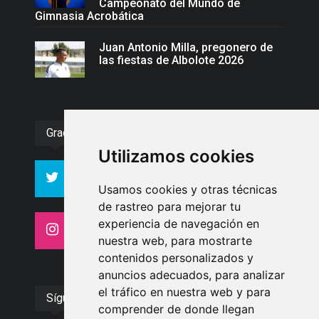
Campeonato del Mundo de
Gimnasia Acrobática
Juan Antonio Milla, pregonero de
las fiestas de Albolote 2026
Gracias :)
Utilizamos cookies
994
10606
Seguidores
Seguidores
Usamos cookies y otras técnicas
de rastreo para mejorar tu
experiencia de navegación en
4413
26
Seguidores
Seguidores
nuestra web, para mostrarte
contenidos personalizados y
anuncios adecuados, para analizar
el tráfico en nuestra web y para
Síguenos
comprender de donde llegan