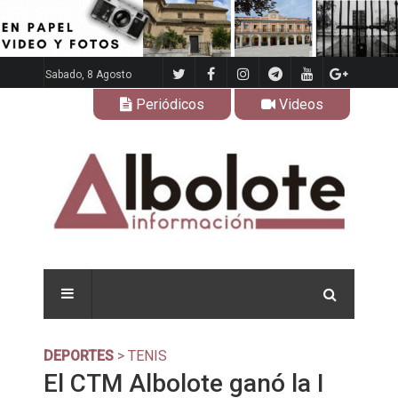
Sabado, 8 Agosto
Periódicos
Videos
DEPORTES
> TENIS
El CTM Albolote ganó la I