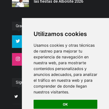
las fiestas de Albolote 2026
Gracias :)
Utilizamos cookies
994
10606
Seguidores
Seguidores
Usamos cookies y otras técnicas
de rastreo para mejorar tu
experiencia de navegación en
4413
26
Seguidores
Seguidores
nuestra web, para mostrarte
contenidos personalizados y
anuncios adecuados, para analizar
el tráfico en nuestra web y para
Síguenos
comprender de donde llegan
nuestros visitantes.
OK