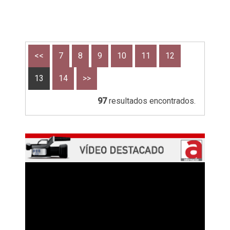
<<
7
8
9
10
11
12
13
14
>>
97
resultados encontrados.