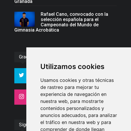
Granada
Rafael Cano, convocado con la
selección española para el
Campeonato del Mundo de
Gimnasia Acrobática
Gracias :)
Utilizamos cookies
994
10606
Seguidores
Seguidores
Usamos cookies y otras técnicas
de rastreo para mejorar tu
experiencia de navegación en
4413
26
Seguidores
Seguidores
nuestra web, para mostrarte
contenidos personalizados y
anuncios adecuados, para analizar
el tráfico en nuestra web y para
Síguenos
comprender de donde llegan