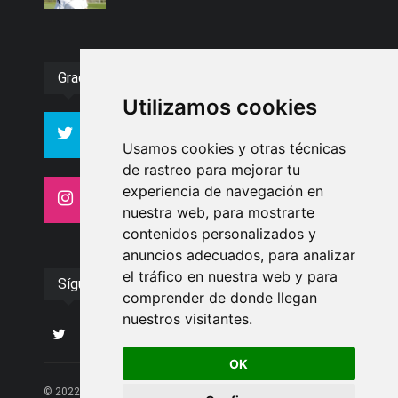
Gracias :)
Utilizamos cookies
994
10606
Seguidores
Seguidores
Usamos cookies y otras técnicas
de rastreo para mejorar tu
experiencia de navegación en
4413
26
Seguidores
Seguidores
nuestra web, para mostrarte
contenidos personalizados y
anuncios adecuados, para analizar
el tráfico en nuestra web y para
Síguenos
comprender de donde llegan
nuestros visitantes.
OK
© 2022 Albolote Información | 958 468 669 | Email: