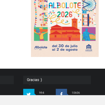
Gracias :)
994
10606
Seguidores
Seguidores
ias e