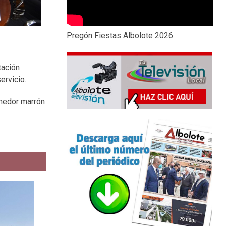
Pregón Fiestas Albolote 2026
tación
ervicio.
enedor marrón