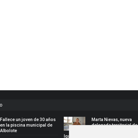
to
Fallece un joven de 30 años
Marta Nievas, nueva
en la piscina municipal de
delegada territorial de
Albolote
Inclusión Social, Famil
Igualdad de la Junta en Granada