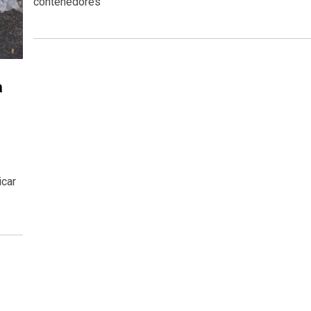
contenedores
a
icar