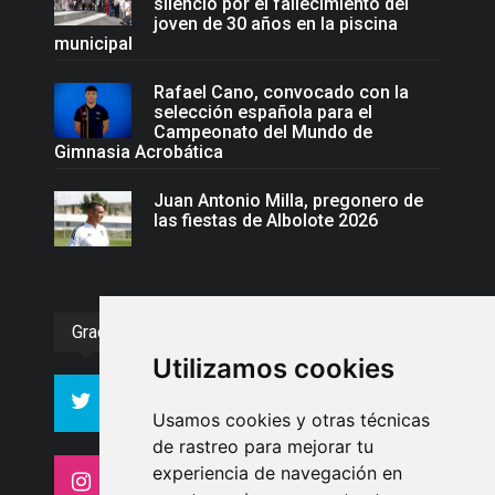
silencio por el fallecimiento del
joven de 30 años en la piscina
municipal
Rafael Cano, convocado con la
selección española para el
Campeonato del Mundo de
Gimnasia Acrobática
Juan Antonio Milla, pregonero de
las fiestas de Albolote 2026
Gracias :)
Utilizamos cookies
994
10606
Seguidores
Seguidores
Usamos cookies y otras técnicas
de rastreo para mejorar tu
experiencia de navegación en
4413
26
Seguidores
Seguidores