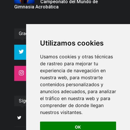
Campeonato del Mundo de
Gimnasia Acrobática
Gracias :)
Utilizamos cookies
994
10606
Seguidores
Seguidores
Usamos cookies y otras técnicas
de rastreo para mejorar tu
experiencia de navegación en
4413
26
Seguidores
Seguidores
nuestra web, para mostrarte
contenidos personalizados y
anuncios adecuados, para analizar
el tráfico en nuestra web y para
Síguenos
comprender de donde llegan
nuestros visitantes.
OK