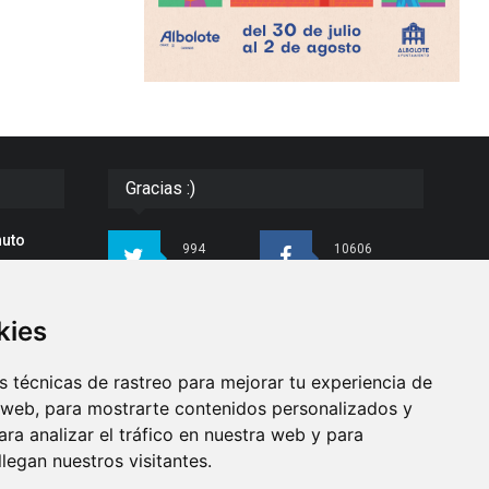
Gracias :)
nuto
994
10606
Seguidores
Seguidores
 de
kies
4413
26
do con
Seguidores
Seguidores
para
 técnicas de rastreo para mejorar tu experiencia de
ndo
 web, para mostrarte contenidos personalizados y
ra analizar el tráfico en nuestra web y para
Síguenos
egan nuestros visitantes.
as de