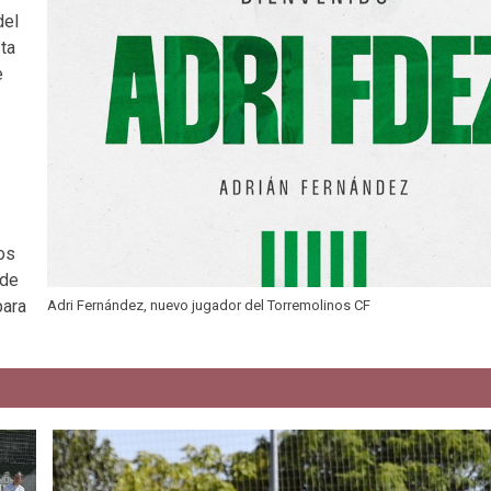
del
sta
e
os
nde
para
Adri Fernández, nuevo jugador del Torremolinos CF