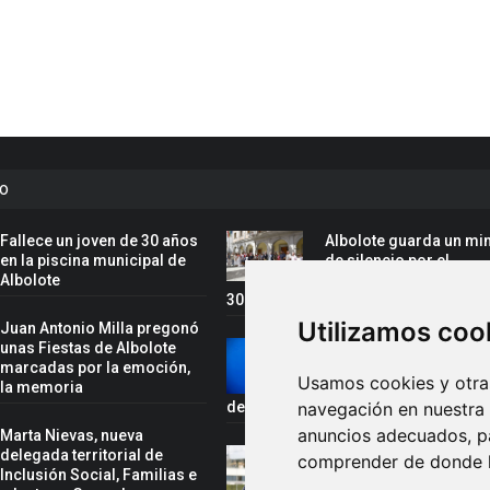
to
Fallece un joven de 30 años
Albolote guarda un mi
en la piscina municipal de
de silencio por el
Albolote
fallecimiento del joven
30 años en la piscina municipal
Utilizamos coo
Juan Antonio Milla pregonó
unas Fiestas de Albolote
Rafael Cano, convoca
marcadas por la emoción,
la selección española 
Usamos cookies y otras
y la memoria
el Campeonato del Mu
de Gimnasia Acrobática
navegación en nuestra
anuncios adecuados, pa
Marta Nievas, nueva
delegada territorial de
Juan Antonio Milla,
comprender de donde ll
Inclusión Social, Familias e
pregonero de las fiest