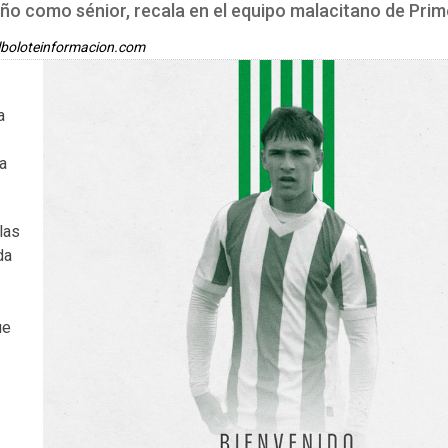
 año como sénior, recala en el equipo malacitano de Pri
boloteinformacion.com
a
ra
las
da
ue