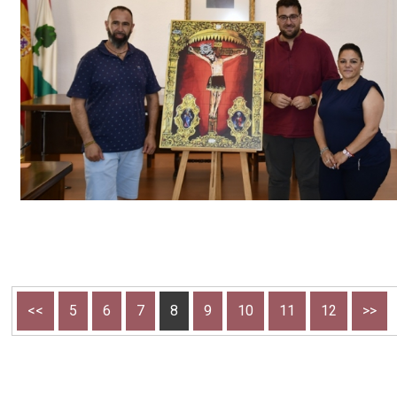
<<
5
6
7
8
9
10
11
12
>>