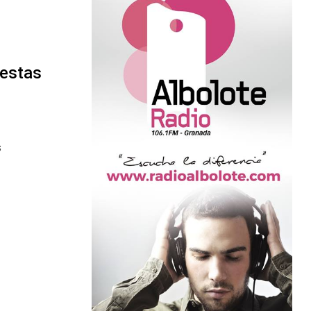
iestas
s