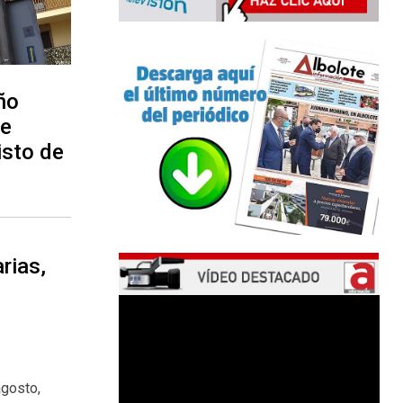
ño
ne
isto de
rias,
agosto,