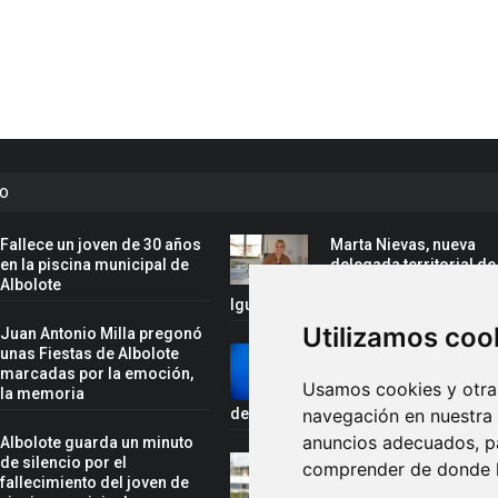
to
Fallece un joven de 30 años
Marta Nievas, nueva
en la piscina municipal de
delegada territorial de
Albolote
Inclusión Social, Famil
Igualdad de la Junta en Granada
Utilizamos coo
Juan Antonio Milla pregonó
unas Fiestas de Albolote
Rafael Cano, convoca
marcadas por la emoción,
la selección española 
Usamos cookies y otras
y la memoria
el Campeonato del Mu
de Gimnasia Acrobática
navegación en nuestra
anuncios adecuados, pa
Albolote guarda un minuto
de silencio por el
Juan Antonio Milla,
comprender de donde ll
fallecimiento del joven de
pregonero de las fiest