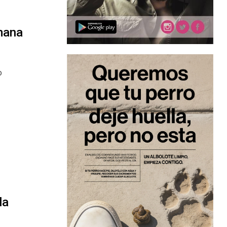
emana
o
la