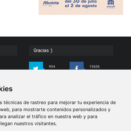
Gracias :)
994
10606
Seguidores
Seguidores
ias e
kies
4413
26
do con
Seguidores
Seguidores
para
 técnicas de rastreo para mejorar tu experiencia de
ndo
 web, para mostrarte contenidos personalizados y
ra analizar el tráfico en nuestra web y para
Síguenos
egan nuestros visitantes.
as de