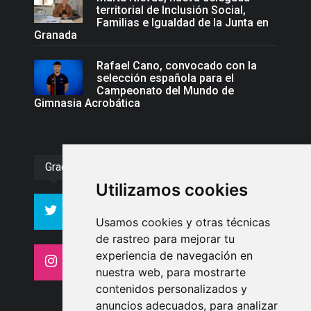
territorial de Inclusión Social,
Familias e Igualdad de la Junta en
Granada
Rafael Cano, convocado con la
selección española para el
Campeonato del Mundo de
Gimnasia Acrobática
Gracias :)
Utilizamos cookies
994
10606
Seguidores
Seguidores
Usamos cookies y otras técnicas
de rastreo para mejorar tu
experiencia de navegación en
4413
26
Seguidores
Seguidores
nuestra web, para mostrarte
contenidos personalizados y
anuncios adecuados, para analizar