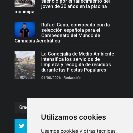
silencio por el fallecimiento del
joven de 30 años en la piscina
municipal
Rafael Cano, convocado con la
selección española para el
Campeonato del Mundo de
Gimnasia Acrobática
La Concejalía de Medio Ambiente
intensifica los servicios de
limpieza y recogida de residuos
durante las Fiestas Populares
01/08/2026 | Redacción
Gracias :)
Utilizamos cookies
994
10606
Seguidores
Seguidores
Usamos cookies y otras técnicas