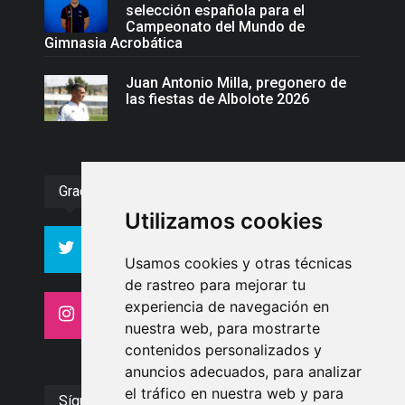
selección española para el
Campeonato del Mundo de
Gimnasia Acrobática
Juan Antonio Milla, pregonero de
las fiestas de Albolote 2026
Gracias :)
Utilizamos cookies
994
10606
Seguidores
Seguidores
Usamos cookies y otras técnicas
de rastreo para mejorar tu
experiencia de navegación en
4413
26
Seguidores
Seguidores
nuestra web, para mostrarte
contenidos personalizados y
anuncios adecuados, para analizar
el tráfico en nuestra web y para
Síguenos