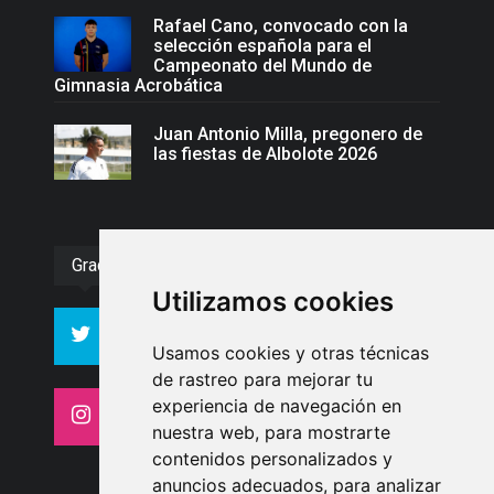
Rafael Cano, convocado con la
selección española para el
Campeonato del Mundo de
Gimnasia Acrobática
Juan Antonio Milla, pregonero de
las fiestas de Albolote 2026
Gracias :)
Utilizamos cookies
994
10606
Seguidores
Seguidores
Usamos cookies y otras técnicas
de rastreo para mejorar tu
experiencia de navegación en
4413
26
Seguidores
Seguidores
nuestra web, para mostrarte
contenidos personalizados y
anuncios adecuados, para analizar