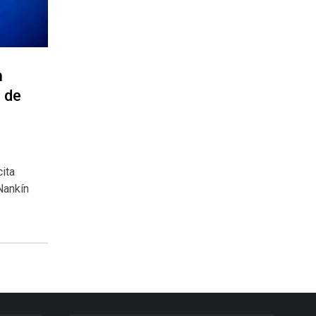
n
 de
cita
Nankín