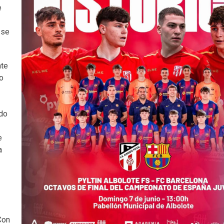
e
 se
nte
mo
do
e
a
Con