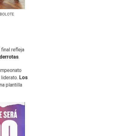
ALBOLOTE
inal refleja
 derrotas
.
 campeonato
liderato.
Los
a plantilla