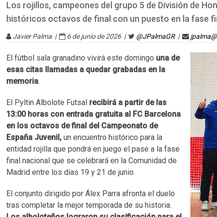
Los rojillos, campeones del grupo 5 de División de Ho
históricos octavos de final con un puesto en la fase f
Javier Palma |
6 de junio de 2026 |
@JPalmaGR
|
jpalma@
El fútbol sala granadino vivirá este domingo
una de
esas citas llamadas a quedar grabadas en la
memoria
.
El Pyltin Albolote Futsal
recibirá a partir de las
13:00 horas con entrada gratuita al FC Barcelona
en los octavos de final del Campeonato de
España Juvenil,
un encuentro histórico para la
entidad rojilla que pondrá en juego el pase a la fase
final nacional que se celebrará en la Comunidad de
Madrid entre los días 19 y 21 de junio.
El conjunto dirigido por Álex Parra afronta el duelo
tras completar la mejor temporada de su historia.
Los alboloteños lograron su clasificación para el