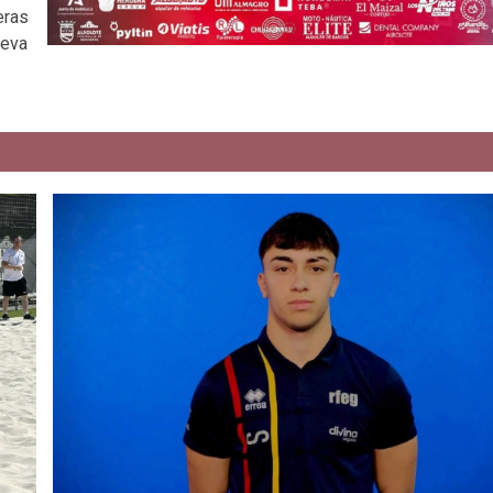
eras
ueva