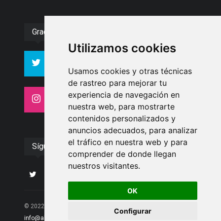
Gracias :)
Utilizamos cookies
994
10606
Seguidores
Seguidores
Usamos cookies y otras técnicas
de rastreo para mejorar tu
experiencia de navegación en
4413
26
Seguidores
Seguidores
nuestra web, para mostrarte
contenidos personalizados y
anuncios adecuados, para analizar
el tráfico en nuestra web y para
Síguenos
comprender de donde llegan
nuestros visitantes.
OK
© 2022 Albolote Información | 958 468 669 | Email:
Configurar
info@alboloteinformacion.com
|. Powered by
Palabrea
.