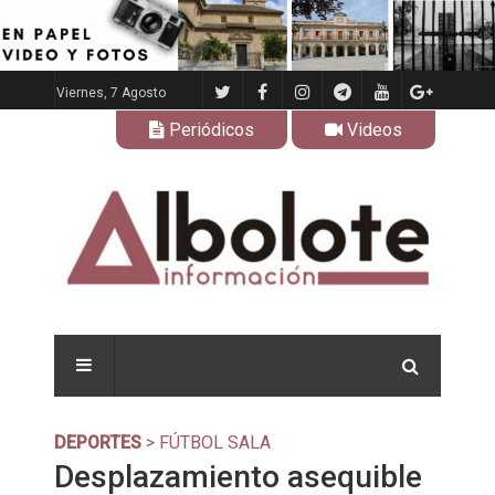
Viernes, 7 Agosto
Periódicos
Videos
DEPORTES
> FÚTBOL SALA
Desplazamiento asequible