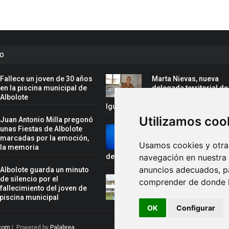
to
Fallece un joven de 30 años
Marta Nievas, nueva
en la piscina municipal de
delegada territorial de
Albolote
Inclusión Social, Famil
Igualdad de la Junta en Granada
Utilizamos coo
Juan Antonio Milla pregonó
unas Fiestas de Albolote
Rafael Cano, convoca
marcadas por la emoción,
la selección española 
Usamos cookies y otras
y la memoria
el Campeonato del Mu
de Gimnasia Acrobática
navegación en nuestra
anuncios adecuados, pa
Albolote guarda un minuto
de silencio por el
Juan Antonio Milla,
comprender de donde ll
fallecimiento del joven de
pregonero de las fiest
 piscina municipal
Albolote 2026
OK
Configurar
.com
|. Powered by
Palabrea
.