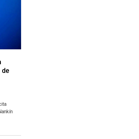
n
 de
cita
Nankín