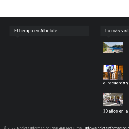
El tiempo en Albolote
Lo más vis
el recuerdo 
30 años en la
© 2022 Albolote Información | 958 468 669 | Email:
info@alboloteinformacion