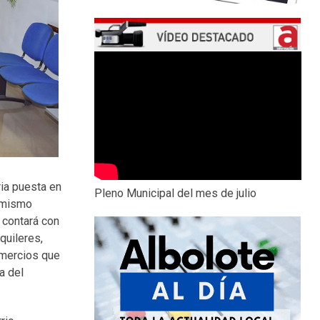
ria puesta en
Pleno Municipal del mes de julio
l mismo
 contará con
quileres,
omercios que
a del