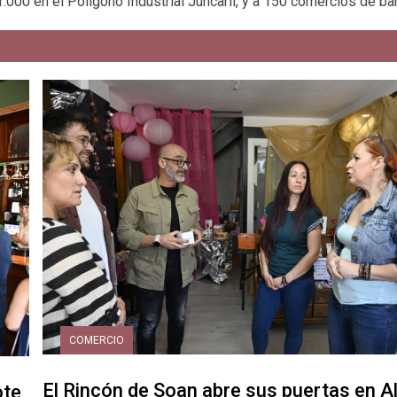
000 en el Polígono Industrial Juncaril, y a 150 comercios de bar
COMERCIO
El Rincón de Soan abre sus puertas en A
ote