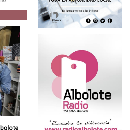
rio.
lbolote