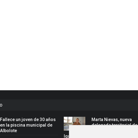
to
Fallece un joven de 30 años
Marta Nievas, nueva
en la piscina municipal de
delegada territorial de
Albolote
Inclusión Social, Famil
Igualdad de la Junta en Granada