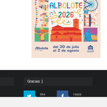
Gracias :)
994
10606
Seguidores
Seguidores
ias e