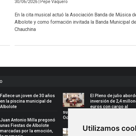
30/06/2026 | Pepe Vaquero
En la cita musical actuó la Asociación Banda de Música d
Albolote y como formación invitada la Banda Municipal d
Chauchina
to
Fallece un joven de 30 años
El Pleno de julio abor
en la piscina municipal de
inversión de 2,4 millo
Albolote
euros con cargo al
superávit y la ampliación del Centro
Ocupacional
Juan Antonio Milla pregonó
unas Fiestas de Albolote
Utilizamos coo
marcadas por la emoción,
Marta Nievas, nueva