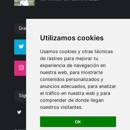
Gracias :)
Utilizamos cookies
994
10606
Seguidores
Seguidores
Usamos cookies y otras técnicas
de rastreo para mejorar tu
experiencia de navegación en
4413
26
Seguidores
Seguidores
nuestra web, para mostrarte
contenidos personalizados y
anuncios adecuados, para analizar
el tráfico en nuestra web y para
Síguenos
comprender de donde llegan
nuestros visitantes.
OK